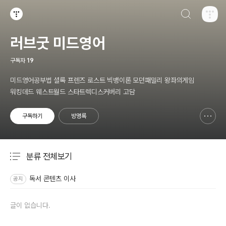
검색하기
티스토리
러브굿 미드영어
구독자
19
미드영어공부법 셜록 프렌즈 로스트 빅뱅이론 모던패밀리 왕좌의게임
워킹데드 웨스트월드 스타트렉디스커버리 고담
구독하기
방명록
신고하기 레이어
열기
분류 전체보기
주요 글 목록
독서 콘텐츠 이사
공지
글이 없습니다.