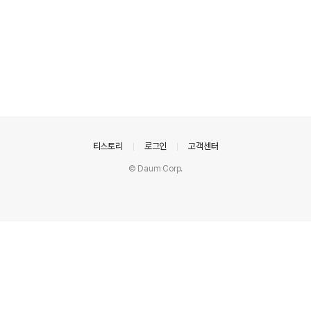
의안내
티스토리
로그인
고객센터
© Daum Corp.