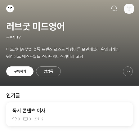
검색하기
티스토리
러브굿 미드영어
구독자
19
미드영어공부법 셜록 프렌즈 로스트 빅뱅이론 모던패밀리 왕좌의게임
워킹데드 웨스트월드 스타트렉디스커버리 고담
구독하기
방명록
신고하기 레이어
열기
인기글
독서 콘텐츠 이사
0
0
조회
2