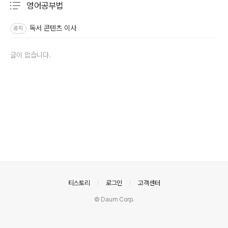
영어공부법
분류 전체보기
주요 글 목록
독서 콘텐츠 이사
공지
글이 없습니다.
의안내
티스토리
로그인
고객센터
© Daum Corp.